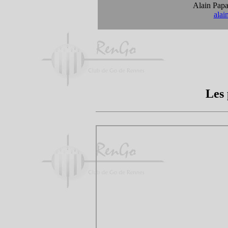
Alain Pap
alai
Les 