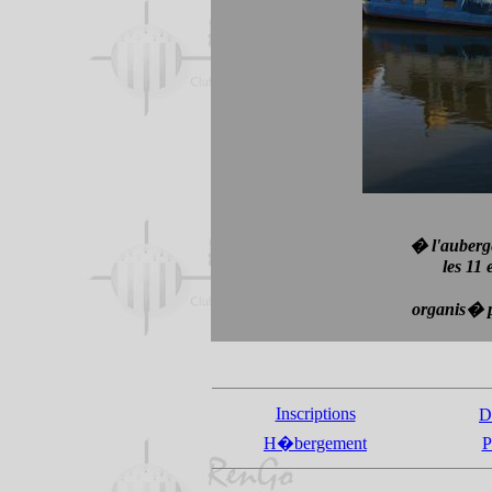
� l'auberg
les 11
organis� p
Inscriptions
D
H�bergement
P