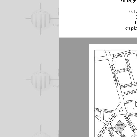
Auberge 
10-12
en pl