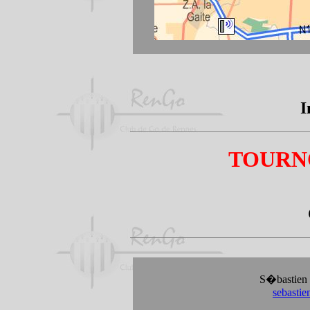
I
TOURN
S�bastien 
sebasti