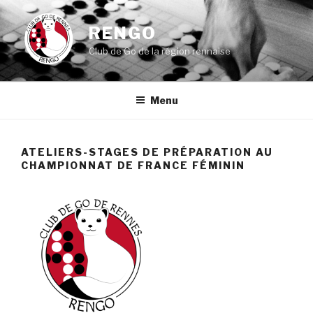
Aller
au
RENGO
contenu
Club de Go de la région rennaise
principal
Menu
ATELIERS-STAGES DE PRÉPARATION AU
CHAMPIONNAT DE FRANCE FÉMININ